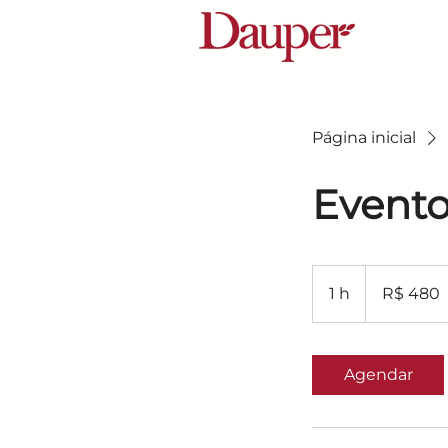
Página inicial
Event
480
Reais
1 h
1
R$ 480
brasileiros
Agendar